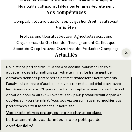
Présentation
Notre vision
Nos bureaux
Notre équipe
Nos outils collaboratifs
Nos partenaires
Recrutement
Nos compétences
Comptabilité
Juridique
Conseil et gestion
Droit fiscal
Social
Vous êtes
Professions libérales
Secteur Agricole
Associations
Organismes de Gestion de l’Enseignement Catholique
Sociétés Coopératives Ouvrières de Production
Campings
Actualités
TPE
PME
Professions libérales
Associations
Agriculture
Nous et nos partenaires utilisons des cookies pour stocker et/ou
Demande de devis
accéder à des informations sur votre terminal. Le traitement de
certaines données personnelles permet d'améliorer notre offre via
Espace client
l'analyse, la mesure d'audience et vous permet aussi d’interagir avec
Plan du site
les réseaux sociaux. Cliquez sur « Tout accepter » pour consentir à tout
Mentions légales et RGPD
dépôt de cookies ou sur « Tout refuser » pour proscrire tout dépôt de
04 67 31 31 00
Gestion des cookies
cookies sur votre terminal. Vous pouvez personnaliser et modifier vos
Charte cookies
préférences à tout moment sur notre site.
Politique de confidentialité
Nous contacter
Vos droits et nos pratiques : notre charte cookies.
© 2026 Site réalisé par Les Echos Publishing
Le traitement de vos données : notre politique de
Administration
confidentialité.
Haut de page