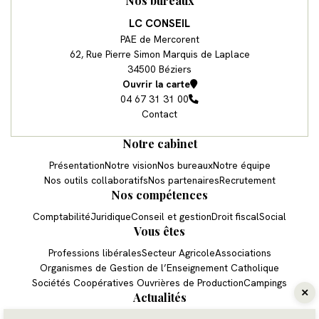
Nos bureaux
LC CONSEIL
PAE de Mercorent
62, Rue Pierre Simon Marquis de Laplace
34500 Béziers
Ouvrir la carte
04 67 31 31 00
Contact
Notre cabinet
Présentation
Notre vision
Nos bureaux
Notre équipe
Nos outils collaboratifs
Nos partenaires
Recrutement
Nos compétences
Comptabilité
Juridique
Conseil et gestion
Droit fiscal
Social
Vous êtes
Professions libérales
Secteur Agricole
Associations
Organismes de Gestion de l’Enseignement Catholique
Sociétés Coopératives Ouvrières de Production
Campings
Actualités