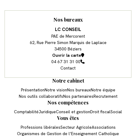
Nos bureaux
LC CONSEIL
PAE de Mercorent
62, Rue Pierre Simon Marquis de Laplace
34500 Béziers
Ouvrir la carte
04 67 31 31 00
Contact
Notre cabinet
Présentation
Notre vision
Nos bureaux
Notre équipe
Nos outils collaboratifs
Nos partenaires
Recrutement
Nos compétences
Comptabilité
Juridique
Conseil et gestion
Droit fiscal
Social
Vous êtes
Professions libérales
Secteur Agricole
Associations
Organismes de Gestion de l’Enseignement Catholique