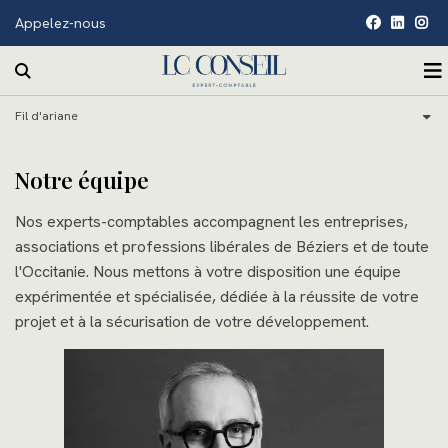
Appelez-nous
facebook
linkedin
inst
Rechercher sur le site
O
Accueil
Fil d'ariane
Notre cabinet
Nos compétences
Présentation
Notre équipe
Vous êtes
Notre vision
Comptabilité
Nos experts-comptables accompagnent les entreprises,
associations et professions libérales de Béziers et de toute
Actualités
Nos bureaux
Juridique
Professions libérales
l'Occitanie. Nous mettons à votre disposition une équipe
Contact
Notre équipe
Conseil et gestion
Secteur Agricole
Actualités
expérimentée et spécialisée, dédiée à la réussite de votre
projet et à la sécurisation de votre développement.
Espace client
Nos outils collaboratifs
Droit fiscal
Associations
Échéancier
Nos partenaires
Social
Organismes de Gestion de l’Enseignement Catholique
Simulateurs
Recrutement
Sociétés Coopératives Ouvrières de Production
Notre blog