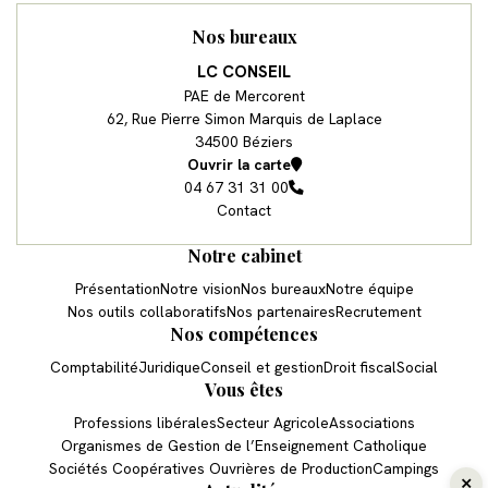
Nos bureaux
LC CONSEIL
PAE de Mercorent
62, Rue Pierre Simon Marquis de Laplace
34500 Béziers
Ouvrir la carte
04 67 31 31 00
Contact
Notre cabinet
Présentation
Notre vision
Nos bureaux
Notre équipe
Nos outils collaboratifs
Nos partenaires
Recrutement
Nos compétences
Comptabilité
Juridique
Conseil et gestion
Droit fiscal
Social
Vous êtes
Professions libérales
Secteur Agricole
Associations
Organismes de Gestion de l’Enseignement Catholique
Sociétés Coopératives Ouvrières de Production
Campings