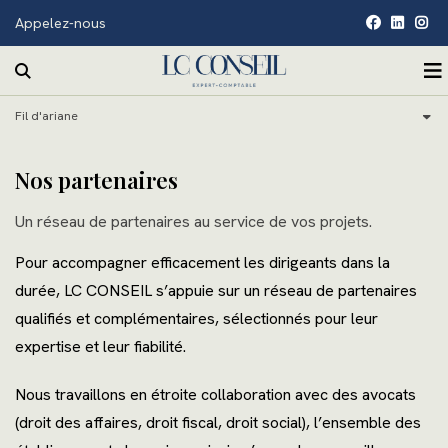
Appelez-nous
facebook
linkedin
inst
Rechercher sur le site
O
Accueil
Fil d'ariane
Notre cabinet
Nos compétences
Présentation
Nos partenaires
Vous êtes
Notre vision
Comptabilité
Un réseau de partenaires au service de vos projets.
Actualités
Nos bureaux
Juridique
Professions libérales
Pour accompagner efficacement les dirigeants dans la
durée, LC CONSEIL s’appuie sur un réseau de partenaires
Contact
Notre équipe
Conseil et gestion
Secteur Agricole
Actualités
qualifiés et complémentaires, sélectionnés pour leur
Espace client
Nos outils collaboratifs
Droit fiscal
Associations
Échéancier
expertise et leur fiabilité.
Nos partenaires
Social
Organismes de Gestion de l’Enseignement Catholique
Simulateurs
Nous travaillons en étroite collaboration avec des avocats
(droit des affaires, droit fiscal, droit social), l’ensemble des
Recrutement
Sociétés Coopératives Ouvrières de Production
Notre blog